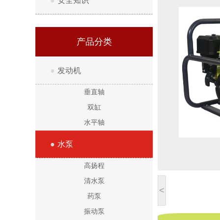
●
安全知识
产品分类
●
发动机
垂直轴
双缸
水平轴
●
水泵
高扬程
清水泵
<
药泵
振动泵