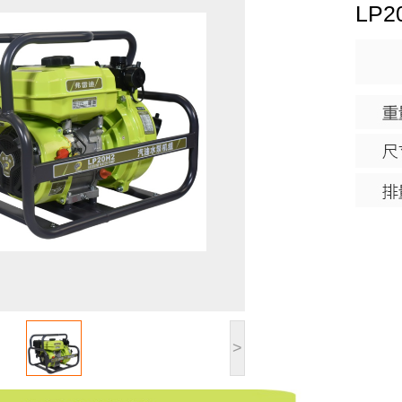
LP2
>