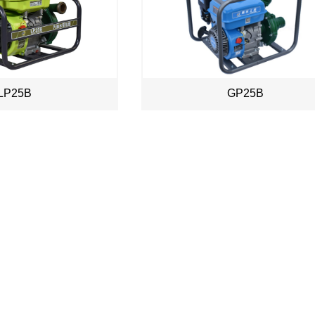
LP25B
GP25B