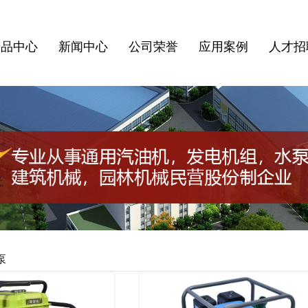
产品中心
新闻中心
公司荣誉
应用案例
人才招
泵