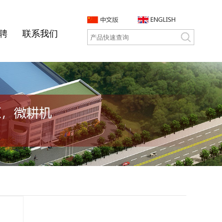
聘
联系我们