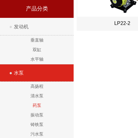
产品分类
LP22-2
●
发动机
垂直轴
双缸
水平轴
●
水泵
高扬程
清水泵
药泵
振动泵
铸铁泵
污水泵