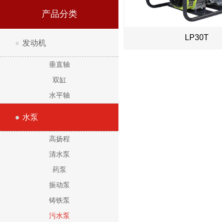
产品分类
LP30T
●
发动机
垂直轴
双缸
水平轴
●
水泵
高扬程
清水泵
药泵
振动泵
铸铁泵
污水泵